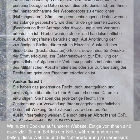
personenbezogene Daten soweit dies erforderlich ist, um Ihnen
die Inanspruchnahme des Webangebots zu ermöglichen
(Nutzungsdaten). Sämtliche personenbezogenen Daten werden
nur solange gespeichert, wie dies für den genannten Zweck
(Bearbeitung Ihrer Anfrage oder Abwicklung eines Vertrags)
erforderlich ist. Hierbei werden steuer- und handelsrechtliche
Aufbewahrungsfristen berücksichtigt. Auf Anordnung der
zuständigen Stellen dürfen wir im Einzelfall Auskunft über
diese Daten (Bestandsdaten) erteilen, soweit dies für Zwecke
der Strafverfolgung, zur Gefahrenabwehr, zur Erfüllung der
gesetzlichen Aufgaben der Verfassungsschutzbehörden oder
des Militärischen Abschirmdienstes oder zur Durchsetzung der
Rechte am geistigen Eigentum erforderlich ist.
Auskunftsrecht
Sie haben das jederzeitige Recht, sich unentgeltlich und
unverzüglich über die zu Ihrer Person erhobenen Daten zu
erkundigen. Sie haben das jederzeitige Recht, Ihre
Zustimmung zur Verwendung Ihrer angegeben persönlichen
Daten mit Wirkung für die Zukunft zu widerrufen. Zur
Auskunftserteilung wenden Sie sich bitte an Albrechtshof GbR,
Im Wenigerbachtal 50, D-56170 Bendorf.
Wir nutzen Cookies auf unserer Website. Einige von ihnen sind
essenziell für den Betrieb der Seite, während andere uns
Aktuelle Seite:
Startseite
Kontakt
helfen, diese Website und die Nutzererfahrung zu verbessern